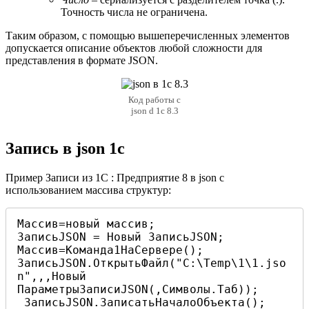
Точность числа не ограничена.
Таким образом, с помощью вышеперечисленных элементов
допускается описание объектов любой сложности для
представления в формате JSON.
Код работы с
json d 1c 8.3
Запись в json 1c
Пример Записи из 1С : Предприятие 8 в json c
использованием массива структур:
Массив=новый массив;

ЗаписьJSON = Новый ЗаписьJSON;

Массив=Команда1НаСервере();

ЗаписьJSON.ОткрытьФайл("C:\Temp\1\1.jso
n",,,Новый 
ПараметрыЗаписиJSON(,Символы.Таб));

 ЗаписьJSON.ЗаписатьНачалоОбъекта();
