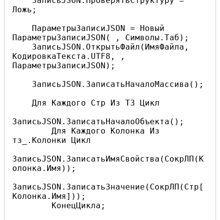
    ЗаписьJSON.ПроверятьСтруктуру = 
Ложь;

    ПараметрыЗаписиJSON = Новый 
ПараметрыЗаписиJSON( , Символы.Таб);

    ЗаписьJSON.ОткрытьФайл(ИмяФайла, 
КодировкаТекста.UTF8, , 
ПараметрыЗаписиJSON);

    ЗаписьJSON.ЗаписатьНачалоМассива();

    Для Каждого Стр Из ТЗ Цикл

ЗаписьJSON.ЗаписатьНачалоОбъекта();

        Для Каждого Колонка Из 
тз_.Колонки Цикл

ЗаписьJSON.ЗаписатьИмяСвойства(СокрЛП(К
олонка.Имя));

ЗаписьJSON.ЗаписатьЗначение(СокрЛП(Стр[
Колонка.Имя]));              

        КонецЦикла;
