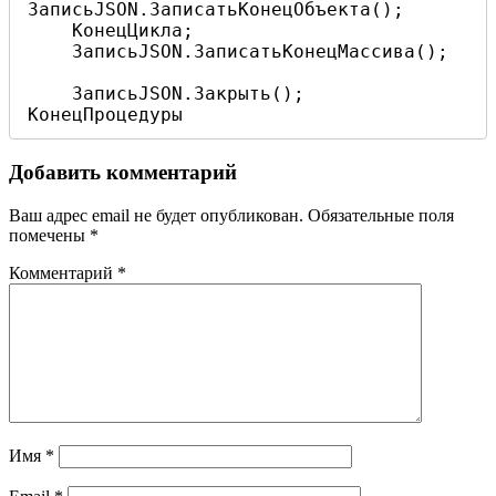
ЗаписьJSON.ЗаписатьКонецОбъекта();

    КонецЦикла;

    ЗаписьJSON.ЗаписатьКонецМассива();

    ЗаписьJSON.Закрыть();

Добавить комментарий
Ваш адрес email не будет опубликован.
Обязательные поля
помечены
*
Комментарий
*
Имя
*