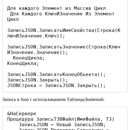
Для каждого Элемент из Массив Цикл 

 Для Каждого КлючИЗначение Из Элемент 
Цикл

ЗаписьJSON.ЗаписатьИмяСвойства(Строка(К
лючИЗначение.Ключ));

ЗаписьJSON.ЗаписатьЗначение(Строка(Ключ
ИЗначение.Значение));

  КонецЦикла;

КонецЦикла;

ЗаписьJSON.ЗаписатьКонецОбъекта();

ЗаписьJSON.Закрыть(); 

JSONСтрока = ЗаписьJSON.Закрыть();
Запись в Json с использованием ТаблицыЗначений.
&НаСервере

Процедура ЗаписьТЗВФайл(ИмяФайла, ТЗ)

    ЗаписьJSON = Новый ЗаписьJSON;
