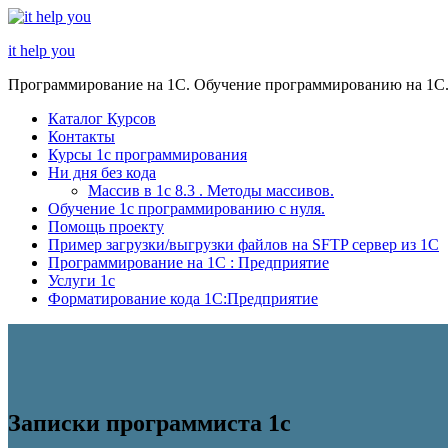
Перейти
к
it help you
содержимому
Программирование на 1С. Обучение программированию на 1С.
Каталог Курсов
Контакты
Курсы 1с программирования
Ни дня без кода
Массив в 1с 8.3 . Методы массивов.
Обучение 1с программированию с нуля.
Помощь проекту
Пример загрузки/выгрузки файлов на SFTP сервер из 1С
Программирование на 1С : Предприятие
Услуги 1с
Форматирование кода 1C:Предприятие
Записки программиста 1с