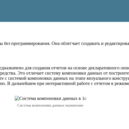
ты без программирования. Она облегчает создавать и редактиров
едназначено для создания отчетов на основе декларативного оп
 средства. Это отличает систему компоновки данных от построит
оте с системой компоновки данных на этапе визуального констру
ию. В дальнейшем при интерактивной работе с отчетом в режим
Система компоновки данных назначение