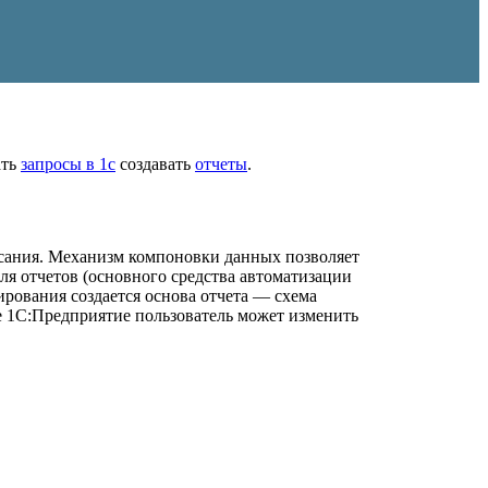
ать
запросы в 1с
создавать
отчеты
.
исания. Механизм компоновки данных позволяет
еля отчетов (основного средства автоматизации
ирования создается основа отчета — схема
е 1С:Предприятие пользователь может изменить