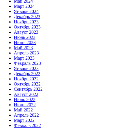
Май 2024
Март 2024
Январь 2024
Декабрь 2023
Ноябрь 2023
Октябрь 2023
Август 2023
Июль 2023
Июнь 2023
Май 2023
Апрель 2023
Март 2023
Февраль 2023
Январь 2023
Декабрь 2022
Ноябрь 2022
Октябрь 2022
Сентябрь 2022
Август 2022
Июль 2022
Июнь 2022
Май 2022
Апрель 2022
Март 2022
Февраль 2022