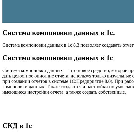
Система компоновки данных в 1с.
Система компоновки данных в 1с 8.3 позволяет создавать отче
Система компоновки данных в 1с
Система компоновки данных — это новое средство, которое пр
дать целостное описание отчета, используя только визуальные
при создании отчетов в системе 1С:Предприятие 8.0). При раб
компоновки данных. Также создаются и настройки по умолчан
имеющиеся настройки отчета, а также создать собственные.
СКД в 1с