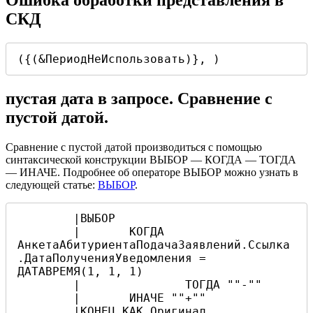
Ошибка обработки представления в
СКД
({(&ПериодНеИспользовать)}, )
пустая дата в запросе. Сравнение с
пустой датой.
Сравнение с пустой датой производиться с помощью
синтаксической конструкции ВЫБОР — КОГДА — ТОГДА
— ИНАЧЕ. Подробнее об операторе ВЫБОР можно узнать в
следующей статье:
ВЫБОР
.
        |ВЫБОР

	|	КОГДА 
АнкетаАбитуриентаПодачаЗаявлений.Ссылка
.ДатаПолученияУведомления = 
ДАТАВРЕМЯ(1, 1, 1)

	|		ТОГДА ""-""

	|	ИНАЧЕ ""+""

	|КОНЕЦ КАК Оригинал