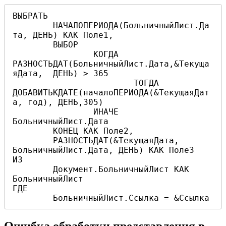
ВЫБРАТЬ

	НАЧАЛОПЕРИОДА(БольничныйЛист.Да
та, ДЕНЬ) КАК Поле1,

	ВЫБОР

		КОГДА 
РАЗНОСТЬДАТ(БольничныйЛист.Дата,&Текуща
яДата,  ДЕНЬ) > 365

			ТОГДА 
ДОБАВИТЬКДАТЕ(началоПЕРИОДА(&ТекущаяДат
а, год), ДЕНЬ,305)

		ИНАЧЕ 
БольничныйЛист.Дата

	КОНЕЦ КАК Поле2,

	РАЗНОСТЬДАТ(&ТекущаяДата, 
БольничныйЛист.Дата, ДЕНЬ) КАК Поле3

ИЗ

	Документ.БольничныйЛист КАК 
БольничныйЛист

ГДЕ

	БольничныйЛист.Ссылка = &Ссылка