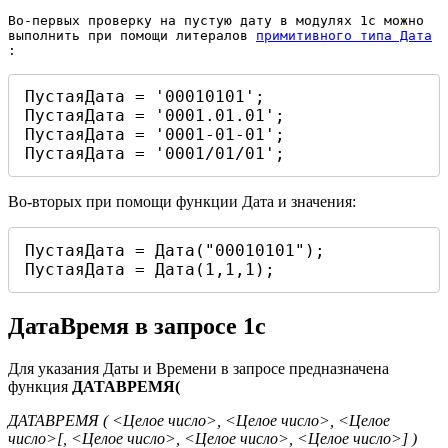
Во-первых проверку на пустую дату в модулях 1с можно 
выполнить при помощи литералов 
примитивного типа Дата
:
ПустаяДата = '00010101';

ПустаяДата = '0001.01.01';

ПустаяДата = '0001-01-01';

ПустаяДата = '0001/01/01';
Во-вторых при помощи функции Дата и значения:
ПустаяДата = Дата("00010101");

ПустаяДата = Дата(1,1,1);
ДатаВремя в запросе 1с
Для указания Даты и Времени в запросе предназначена
функция
ДАТАВРЕМЯ(
ДАТАВРЕМЯ ( <Целое число>, <Целое число>, <Целое
число>[, <Целое число>, <Целое число>, <Целое число>] )