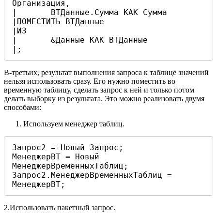
Организация,

|	ВТДанные.Сумма КАК Сумма

|ПОМЕСТИТЬ ВТДанные

|ИЗ

|	&Данные КАК ВТДанные

|;
В-третьих, результат выполнения запроса к таблице значений
нельзя использовать сразу. Его нужно поместить во
временную таблицу, сделать запрос к ней и только потом
делать выборку из результата. Это можно реализовать двумя
способами:
Используем менеджер таблиц.
Запрос2 = Новый Запрос;

МенеджерВТ = Новый 
МенеджерВременныхТаблиц;

Запрос2.МенеджерВременныхТаблиц = 
МенеджерВТ;
2.Использовать пакетный запрос.