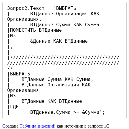
Запрос2.Текст = "ВЫБРАТЬ

|	ВТДанные.Организация КАК 
Организация,

|	ВТДанные.Сумма КАК Сумма

|ПОМЕСТИТЬ ВТДанные

|ИЗ

|	&Данные КАК ВТДанные

|;

|  
|//////////////////////////////////////
///////////////////////////////////////
//

|ВЫБРАТЬ			   

|    ВТДанные.Сумма КАК Сумма,

|    ВТДанные.Организация КАК 
Организация

|ИЗ

|    ВТДанные КАК ВТДанные

|ГДЕ

|	ВТДанные.Сумма >= &Сумма";
С
оздана
Таблица значений
как источник в запросе 1С.